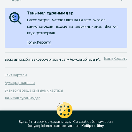
АЙДАР
Танымал сұранымдар
насос матрас
матовая пленка на авто
whelen
канистра отдам
подсветка
аварийный знак
shumoff
подогрев зеркал
Толық Көрсету
Толық Көрсету
Басқа автомобиль аксессуарларын сату Ақмола облысы ✔️ Басқа жаңа және б/п автоаксессуарлардың үлкен таңдауы ⭐ ️Басқа авто аксессуарларды төмен бағамен OLX.kz-те сатып алу!
Сайт картасы
Аумақтар картасы
Бизнес-парақша сайтының картасы
Танымал сұранымдар
Бұл сайтта cookies қолданылады. Сіз cookies баптауларын
браузеріңізден өзгерте аласыз.
Көбірек білу