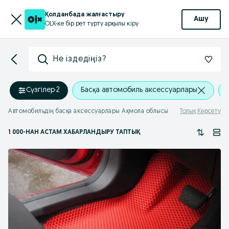
Қолданбада жалғастыру
Ашу
OLX-ке бір рет түрту арқылы кіру
Не іздедіңіз?
Сүзгілер
·
2
Басқа автомобиль аксессуарлары
Автомобильдің басқа аксессуарлары Ақмола облысы
Толық Көрсету
1 000
-НАН АСТАМ
ХАБАРЛАНДЫРУ ТАПТЫҚ