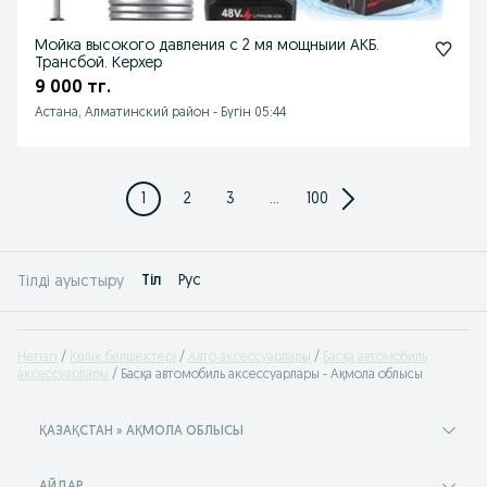
Мойка высокого давления с 2 мя мощныии АКБ.
Трансбой. Керхер
9 000 тг.
Астана, Алматинский район
-
Бүгін 05:44
1
2
3
...
100
Tіл
Рус
Тілді ауыстыру
Негізгі
Көлік бөлшектері
Авто аксессуарлары
Басқа автомобиль
аксессуарлары
Басқа автомобиль аксессуарлары - Ақмола облысы
ҚАЗАҚСТАН » АҚМОЛА ОБЛЫСЫ