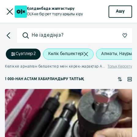
Қолданбада жалғастыру
Ашу
OLX-ке бір рет түрту арқылы кіру
Не іздедіңіз?
Сүзгілер
·
2
Көлік бөлшектері
Алматы, Наурызб
Көлікке арналған бөлшектер мен керек-жарақтар Алматы
Толық Көрсету
1 000
-НАН АСТАМ
ХАБАРЛАНДЫРУ ТАПТЫҚ