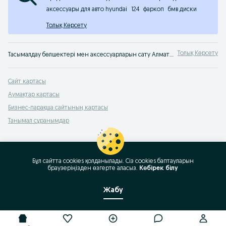
аксессуары для авто hyundai
124
фаркоп
бмв диски
Толық Көрсету
Толық Көрсету
Тасымалдау бөлшектері мен аксессуарларын сату Алматы ✔️ Жаңа және пайдаланылған автокөлік аксессуарлары мен автокөлік бөлшектерін арзан бағамен сатып алу ★ Ең жақсы ұсыныстар сізді OLX-те күтеді!
Сайт картасы
Аумақтар картасы
Бизнес-парақша сайтының картасы
Танымал сұранымдар
Бұл сайтта cookies қолданылады. Сіз cookies баптауларын
браузеріңізден өзгерте аласыз.
Көбірек білу
Жабу