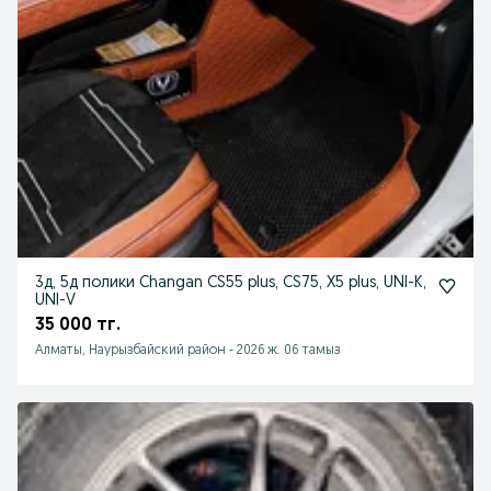
3д, 5д полики Changan CS55 plus, CS75, X5 plus, UNI-K,
UNI-V
35 000 тг.
Алматы, Наурызбайский район
-
2026 ж. 06 тамыз