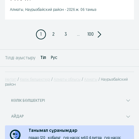
Алматы, Наурызбайский район
-
2026 ж. 06 тамыз
1
2
3
...
100
Tіл
Рус
Тілді ауыстыру
Негізгі
Көлік бөлшектері
Алматы облысы
Алматы
Наурызбайский
район
КӨЛІК БӨЛШЕКТЕРІ
АЙДАР
Танымал сұранымдар
прадо 120
кобальт
гур насос м60 4 литра
гур насос