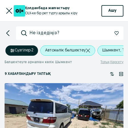
Қолданбада жалғастыру
Ашу
OLX-ке бір рет түрту арқылы кіру
Не іздедіңіз?
Сүзгілер
·
2
Автокөлік бөлшектеу
Шымкент, Тұ
Бөлшектеуге арналған көлік Шымкент
Толық Көрсету
9 ХАБАРЛАНДЫРУ ТАПТЫҚ