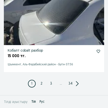
Кобалт cobalt разбор
15 000 тг.
Шымкент, Аль-Фарабийский район
-
Бүгін 07:56
1
2
3
...
34
Tіл
Рус
Тілді ауыстыру