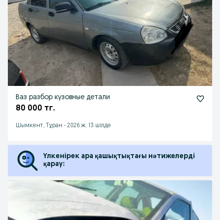
Ваз разбор кузовные детали
80 000 тг.
Шымкент, Тұран
-
2026 ж. 13 шілде
Үлкенірек ара қашықтықтағы нәтижелерді
қарау: