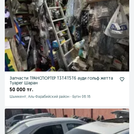
Запчасти ТРАНСПОРТЕР Т3Т4Т5Т6 ауди гольф жетта
Туарег Шаран
50 000 тг.
Шымкент, Аль-Фарабийский район
-
Бүгін 08:18