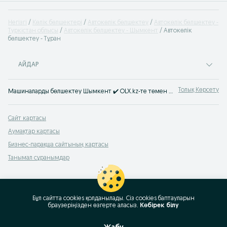
Негізгі
Көлік бөлшектері
Автокөлік бөлшектеу
Автокөлік бөлшектеу -
Түркістан облысы
Автокөлік бөлшектеу - Шымкент
Автокөлік
бөлшектеу - Тұран
АЙДАР
Толық Көрсету
Машиналарды бөлшектеу Шымкент ✔️ OLX.kz-те төмен бағамен автобөлшектеу! ⭐ Б/п машинаны бөлшектеуге тапсыру OLX.kz-те!
Сайт картасы
Аумақтар картасы
Бизнес-парақша сайтының картасы
Танымал сұранымдар
Бұл сайтта cookies қолданылады. Сіз cookies баптауларын
браузеріңізден өзгерте аласыз.
Көбірек білу