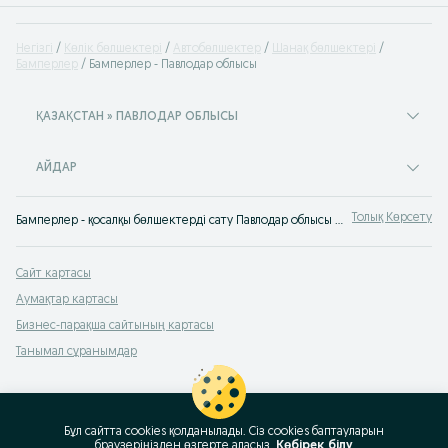
Негізгі
Көлік бөлшектері
Автобөлшектер
Шанақ бөлшектері
Бамперлер
Бамперлер - Павлодар облысы
ҚАЗАҚСТАН » ПАВЛОДАР ОБЛЫСЫ
АЙДАР
Толық Көрсету
Бамперлер - қосалқы бөлшектерді сату Павлодар облысы ✔️ Жаңа және қосалқы бөлшектерді сатып алу - Бамперлер тиімді бағамен ➤ OLX.kz!
Сайт картасы
Аумақтар картасы
Бизнес-парақша сайтының картасы
Танымал сұранымдар
Бұл сайтта cookies қолданылады. Сіз cookies баптауларын
браузеріңізден өзгерте аласыз.
Көбірек білу