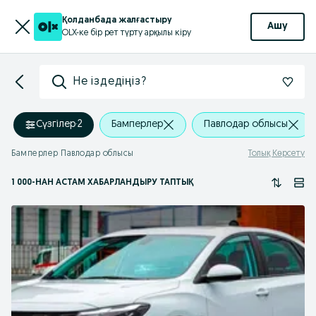
Қолданбада жалғастыру
Ашу
OLX-ке бір рет түрту арқылы кіру
Не іздедіңіз?
Сүзгілер
·
2
Бамперлер
Павлодар облысы
Бамперлер Павлодар облысы
Толық Көрсету
1 000
-НАН АСТАМ
ХАБАРЛАНДЫРУ ТАПТЫҚ