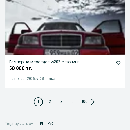
Бампер на мерседес w202 с тюнинг
50 000 тг.
Павлодар
-
2026 ж. 08 тамыз
1
2
3
...
100
Tіл
Рус
Тілді ауыстыру