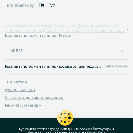
Tіл
Рус
Тілді ауыстыру
Негізгі
Көлік бөлшектері
Автобөлшектер
Тежегіш жүйесі
Тежегіш
түтіктер мен түтіктер
Тежегіш түтіктер мен түтіктер - Алматы облысы
Тежегіш түтіктер мен түтіктер - Иргели
АЙДАР
Толық Көрсету
Тежегіш түтіктер мен түтіктер - қосалқы бөлшектерді сату Иргели ✔️ Жаңа және қосалқы бөлшектерді сатып алу - Тежегіш түтіктер мен түтіктер тиімді бағамен ➤ OLX.kz!
Сайт картасы
Аумақтар картасы
Бизнес-парақша сайтының картасы
Танымал сұранымдар
Бұл сайтта cookies қолданылады. Сіз cookies баптауларын