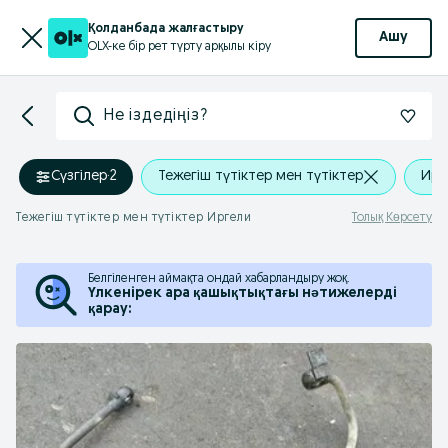
Қолданбада жалғастыру
Ашу
OLX-ке бір рет түрту арқылы кіру
Не іздедіңіз?
Сүзгілер
·
2
Тежегіш түтіктер мен түтіктер
Ирг
Тежегіш түтіктер мен түтіктер Иргели
Толық Көрсету
Белгіленген аймақта ондай хабарландыру жоқ.
Үлкенірек ара қашықтықтағы нәтижелерді
қарау: