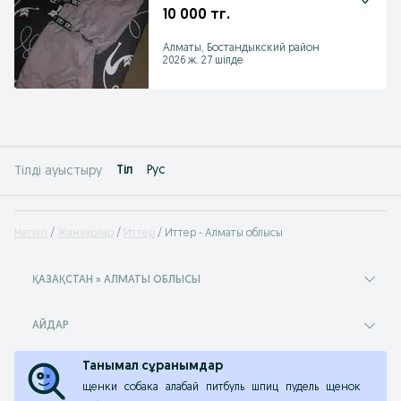
10 000 тг.
Алматы, Бостандыкский район
2026 ж. 27 шілде
Tіл
Рус
Тілді ауыстыру
Негізгі
Жануарлар
Иттер
Иттер - Алматы облысы
ҚАЗАҚСТАН » АЛМАТЫ ОБЛЫСЫ
АЙДАР
Танымал сұранымдар
щенки
собака
алабай
питбуль
шпиц
пудель
щенок