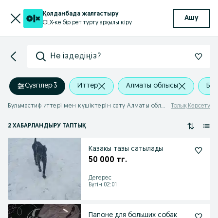
Қолданбада жалғастыру
Ашу
OLX-ке бір рет түрту арқылы кіру
Не іздедіңіз?
Сүзгілер
·
3
Иттер
Алматы облысы
Бул
Бульмастиф иттері мен күшіктерін сату Алматы облысы
Толық Көрсету
2 ХАБАРЛАНДЫРУ ТАПТЫҚ
Казакы тазы сатылады
50 000 тг.
Дегерес
Бүгін 02:01
Папоне для больших собак