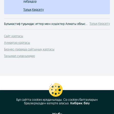
лабрадор
Толық Көрсету
Толық Көрсету
Бульмастиф тұқымдас иттер мен күшіктер Алматы облысы. OLX Алматы облысы хабарландырулар сервисінен Бульмастиф күшіктерін оңай әрі тез сатып алуға болады. Дәл қазір дос тауып ал!
Сайт картасы
Аумақтар картасы
Бизнес-парақша сайтының картасы
Танымал сұранымдар
Бұл сайтта cookies қолданылады. Сіз cookies баптауларын
браузеріңізден өзгерте аласыз.
Көбірек білу