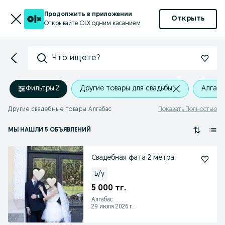
Продолжить в приложении
Открыть
Открывайте OLX одним касанием
Что ищете?
Фильтры
·
2
Другие товары для свадьбы
Алгаб
Другие свадебные товары Алгабас
Показать Полностью
МЫ НАШЛИ 5 ОБЪЯВЛЕНИЙ
Свадебная фата 2 метра
Б/у
5 000 тг.
Алгабас
29 июля 2026 г.