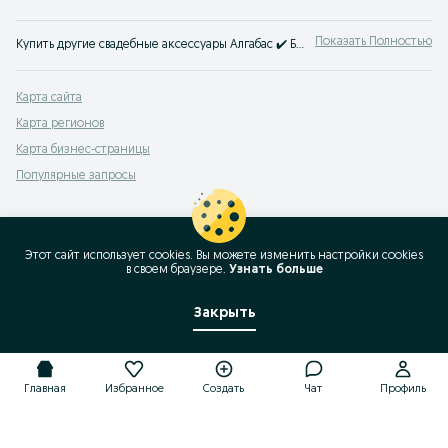
Показать Полностью
Купить другие свадебные аксессуары Алгабас ✔️ Большой выбор разных аксессуаров на свадьбу ⭐ Купить другие свадебные товары недорого на OLX.kz!
Карта сайта
Карта регионов
Карта бизнес-страницы
Популярные запросы
Этот сайт использует cookies. Вы можете изменить настройки cookies
в своeм браузере.
Узнать больше
Закрыть
Главная
Избранное
Создать
Чат
Профиль