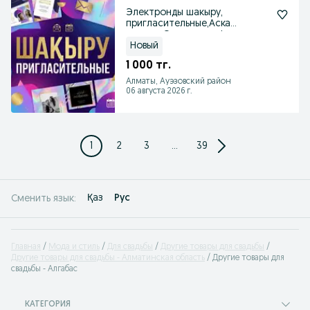
Электронды шакыру,
пригласительные,Аска
шакыру,Оживление фото,еске
алу
Новый
1 000 тг.
Алматы, Ауэзовский район
06 августа 2026 г.
1
2
3
...
39
Қаз
Рус
Сменить язык:
Главная
Мода и стиль
Для свадьбы
Другие товары для свадьбы
Другие товары для свадьбы - Алматинская область
Другие товары для
свадьбы - Алгабас
КАТЕГОРИЯ