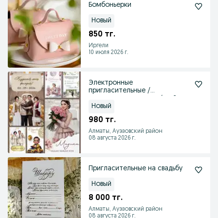
Бомбоньерки
Новый
850 тг.
Иргели
10 июля 2026 г.
Электронные
пригласительные /
электронды шақырту / тойға
шақыру
Новый
980 тг.
Алматы, Ауэзовский район
08 августа 2026 г.
Пригласительные на свадьбу
Новый
8 000 тг.
Алматы, Ауэзовский район
08 августа 2026 г.