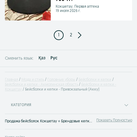
Кокшетау, Первая аптека
19 июля 2026 г.
1
2
Қаз
Рус
Сменить язык:
Главная
Мода и стиль
Головные уборы
Бейсболки и кепки
Бейсболки и кепки - Акмолинская область
Бейсболки и кепки -
Кокшетау
Бейсболки и кепки - Привокзальный (Акку)
КАТЕГОРИЯ
Показать Полностью
Продажа бейсболок Кокшетау ⭐️ Брендовые кепки по низкой цене ✔️ Купить зимние и летние кепки на OLX.kz.