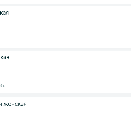
кая
кая
6 г.
я женская