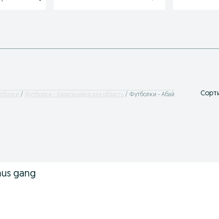
Сорти
тболки
Футболки - Карагандинская область
Футболки - Абай
mus gang