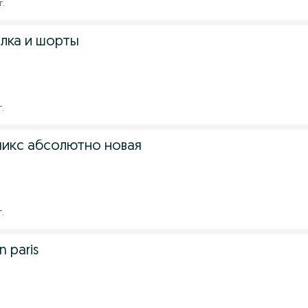
г.
лка и шорты
г.
икс абсолютно новая
г.
 paris