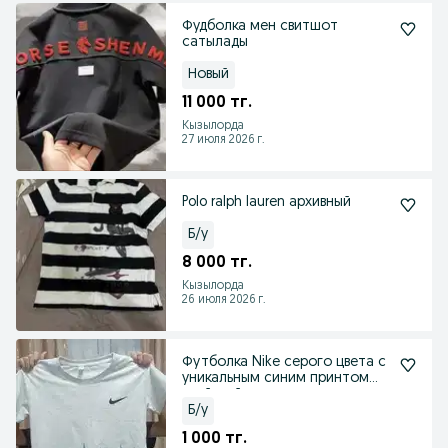
Фудболка мен свитшот
сатылады
Новый
11 000 тг.
Кызылорда
27 июля 2026 г.
Polo ralph lauren архивный
Б/у
8 000 тг.
Кызылорда
26 июля 2026 г.
Футболка Nike серого цвета с
уникальным синим принтом
«тай-дай» в нижн
Б/у
1 000 тг.