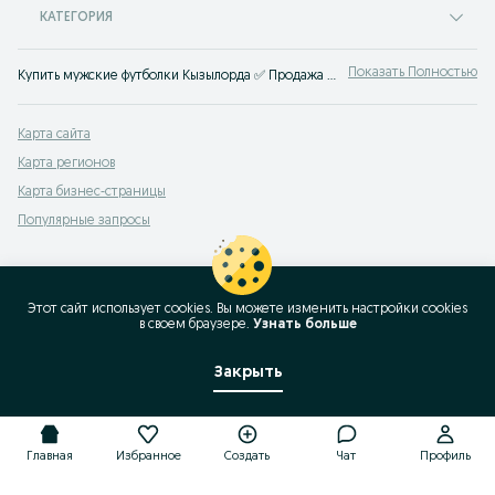
КАТЕГОРИЯ
Показать Полностью
Купить мужские футболки Кызылорда ✅ Продажа мужских футболок по низким ценам ⚡ Большой выбор футболок для мужчин на сервисе объявлений OLX.kz!
Карта сайта
Карта регионов
Карта бизнес-страницы
Популярные запросы
Этот сайт использует cookies. Вы можете изменить настройки cookies
в своeм браузере.
Узнать больше
Закрыть
Главная
Избранное
Создать
Чат
Профиль