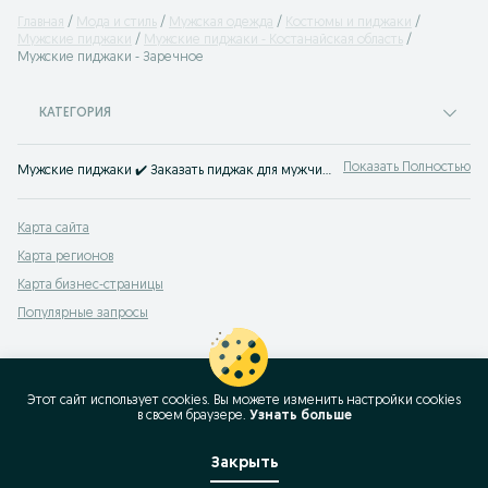
Главная
Мода и стиль
Мужская одежда
Костюмы и пиджаки
Мужские пиджаки
Мужские пиджаки - Костанайская область
Мужские пиджаки - Заречное
КАТЕГОРИЯ
Показать Полностью
Мужские пиджаки ✔️ Заказать пиджак для мужчин Заречное: популярные бренды, модели, цвета, материалы, бу и новые ⭐ Продажа мужских пиджаков по доступной цене на сервисе объявлений ➢ OLX.kz!
Карта сайта
Карта регионов
Карта бизнес-страницы
Популярные запросы
Этот сайт использует cookies. Вы можете изменить настройки cookies
в своeм браузере.
Узнать больше
Закрыть