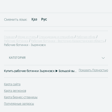
Қаз
Рус
Сменить язык:
Главная
Мода и стиль
Спецодежда и спецобувь
Рабочая обувь
Рабочие ботинки
Рабочие ботинки - Восточно-Казахстанская область
Рабочие ботинки - Зыряновск
КАТЕГОРИЯ
Показать Полностью
Купить рабочие ботинки Зыряновск ▶️ Большой выбор моделей, размеров и цветов по доступной цене ☝ Закажите ботинки для рабочих недорого на OLX.kz!
Карта сайта
Карта регионов
Карта бизнес-страницы
Популярные запросы