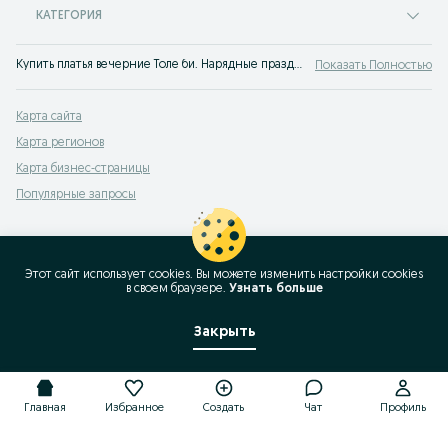
КАТЕГОРИЯ
Купить платья вечерние Толе би. Нарядные праздничные платья недорого. Стильные вечерние платья модных фасонов на любой тип фигуры. Купить платье на вечер по доступной цене легко на OLX.kz!
Показать Полностью
Карта сайта
Карта регионов
Карта бизнес-страницы
Популярные запросы
Этот сайт использует cookies. Вы можете изменить настройки cookies
в своeм браузере.
Узнать больше
Закрыть
Главная
Избранное
Создать
Чат
Профиль