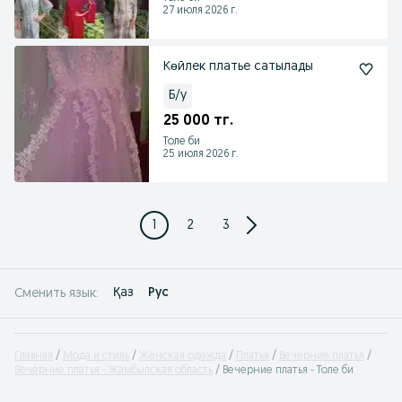
27 июля 2026 г.
Көйлек платье сатылады
Б/у
25 000 тг.
Толе би
25 июля 2026 г.
1
2
3
Қаз
Рус
Сменить язык:
Главная
Мода и стиль
Женская одежда
Платья
Вечерние платья
Вечерние платья - Жамбылская область
Вечерние платья - Толе би