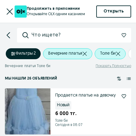
Продолжить в приложении
Открыть
Открывайте OLX одним касанием
Что ищете?
Фильтры
·
2
Вечерние платья
Толе би
+
Вечерние платья Толе би
Показать Полностью
МЫ НАШЛИ 26 ОБЪЯВЛЕНИЙ
Продается платье на девочку
Новый
6 000 тг.
Толе би
Сегодня в 08:07