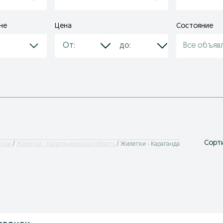
не
Цена
Состояние
Все объяв
Сорти
етки
Жилетки - Карагандинская область
Жилетки - Караганда