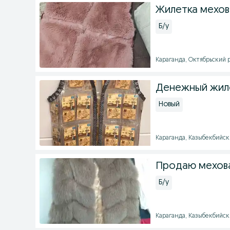
Жилетка мехов
Б/у
Караганда, Октябрьский ра
Денежный жиле
Новый
Караганда, Казыбекбийски
Продаю мехов
Б/у
Караганда, Казыбекбийский