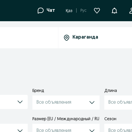
Уведомле
Чат
Рус
Қаз
Бренд
Длина
Все объявления
Все объяв
Размер (EU / Международный / RU)
Сезон
Все объявления
Все объяв