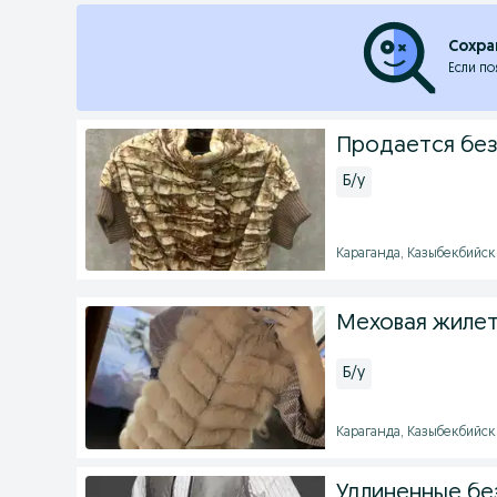
Сохра
Если по
Продается без
Б/у
Караганда, Казыбекбийский
Меховая жилет
Б/у
Караганда, Казыбекбийский
Удлиненные без