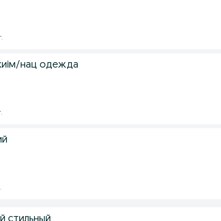
г.
 киім/нац одежда
.
ий
.
й стильный