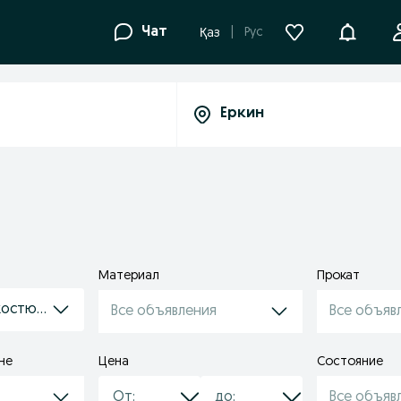
Уведомле
Чат
Рус
Қаз
Материал
Прокат
костюмы
Все объявления
Все объяв
не
Цена
Состояние
Все объяв