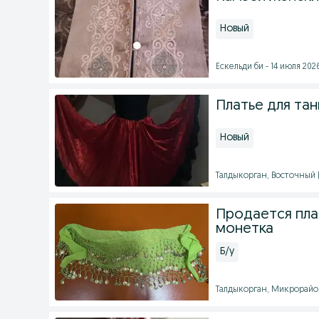
Новый
Ескельди би - 14 июля 2026
Платье для тан
Новый
Талдыкорган, Восточный (9
Продается плат
монетка
Б/у
Талдыкорган, Микрорайон 