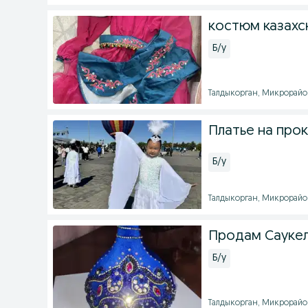
костюм казахс
Б/у
Талдыкорган, Микрорайон 
Платье на про
Б/у
Талдыкорган, Микрорайон 
Продам Саукел
Б/у
Талдыкорган, Микрорайон 