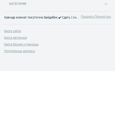
КАТЕГОРИЯ
Показать Полностью
Аренда комнат посуточно Байдибек ✔️ Сдать / снять комнату на сутки, день или ночь ☝ Выгодная аренда комнат на сутки ➠ сервис объявлений OLX.kz!
Карта сайта
Карта регионов
Карта бизнес-страницы
Популярные запросы