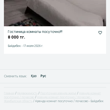
Гостиница комнаты посуточно!!!
8 000 тг.
Байдибек
-
17 июля 2026 г.
Қаз
Рус
Сменить язык:
Главная
Недвижимость
Посуточная аренда жилья
Аренда комнат
посуточно / почасово
Аренда комнат посуточно / почасово -
Жамбылская область
Аренда комнат посуточно / почасово - Байдибек