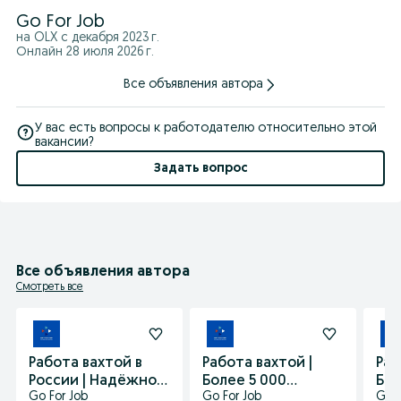
Go For Job
на OLX с
декабря 2023 г.
Онлайн 28 июля 2026 г.
Все объявления автора
У вас есть вопросы к работодателю относительно этой
вакансии?
Задать вопрос
Все объявления автора
Смотреть все
Работа вахтой в
Работа вахтой |
Раб
России | Надёжное
Более 5 000
Бол
Go For Job
Go For Job
Go F
сопровождение
человек уже
чел