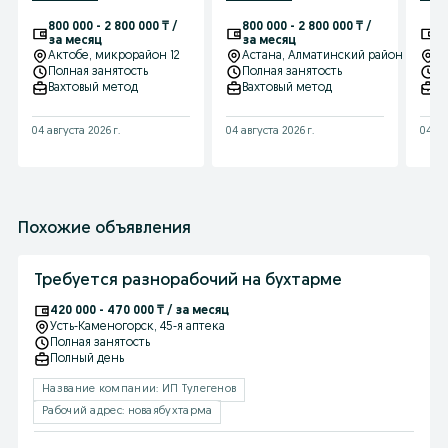
трудоустроены
тр
800 000 - 2 800 000 ₸ /
800 000 - 2 800 000 ₸ /
80
за месяц
за месяц
з
Актобе
, микрорайон 12
Астана
, Алматинский район
А
Полная занятость
Полная занятость
П
Вахтовый метод
Вахтовый метод
В
04 августа 2026 г.
04 августа 2026 г.
04 ав
Похожие объявления
Требуется разнорабочий на бухтарме
420 000 - 470 000 ₸ / за месяц
Усть-Каменогорск
, 45-я аптека
Полная занятость
Полный день
Название компании: ИП Тулегенов
Рабочий адрес: новаябухтарма