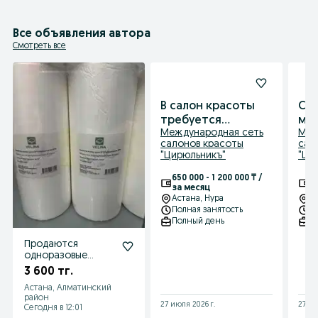
Все объявления автора
Смотреть все
В салон красоты
Ср
требуется
му
Международная сеть
Меж
парикмахер
пар
салонов красоты
сал
универсал Туран 57
57
"Цирюльникъ"
"Ци
650 000 - 1 200 000 ₸ /
65
за месяц
м
Астана
, Нура
А
Полная занятость
П
Полный день
П
Продаются
одноразовые
полотенца в
3 600 тг.
рулоне Хлопок
Астана, Алматинский
35/70 от
район
производителя
27 июля 2026 г.
27 ию
Сегодня в 12:01