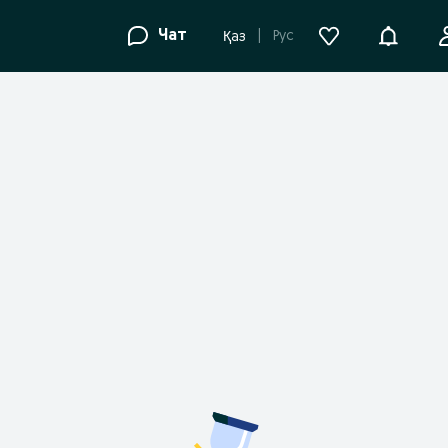
Уведомле
Чат
Рус
Қаз