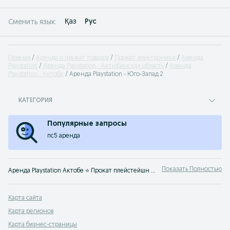
Қаз
Рус
Сменить язык:
Главная
Аренда и прокат товаров
Прокат электроники
Аренда
Playstation
Аренда Playstation - Актюбинская область
Аренда
Playstation - Актобе
Аренда Playstation - Юго-Запад 2
КАТЕГОРИЯ
Популярные запросы
пс5 аренда
Показать Полностью
Аренда Playstation Актобе ⭐ Прокат плейстейшн по лучшим ценам ✔️ Легко и просто подобрать приставку напрокат можно на OLX.kz!
Карта сайта
Карта регионов
Карта бизнес-страницы