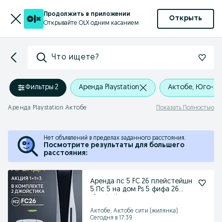
Продолжить в приложении
Открыть
Открывайте OLX одним касанием
Что ищете?
Фильтры
·
2
Аренда Playstation
Актобе, Юго-За
Аренда Playstation Актобе
Показать Полностью
Нет объявлений в пределах заданного расстояния.
Посмотрите результаты для большего
расстояния:
Аренда пс 5 FC 26 плейстейшн
5 Пс 5 на дом Ps 5 фифа 26
playstation
Актобе, Актобе сити (жилянка)
Сегодня в 17:39