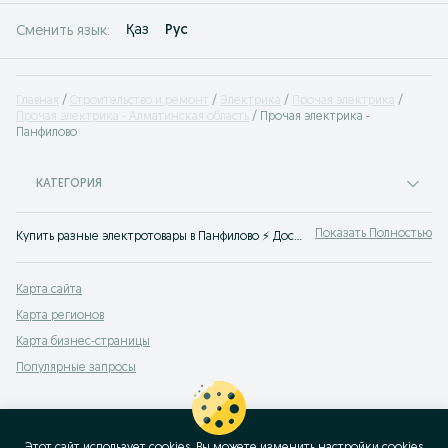
Қаз
Рус
Сменить язык:
Главная
Строительство и ремонт
Электрика
Прочая электрика
Прочая электрика - Алматинская область
Прочая электрика -
Панфилово
КАТЕГОРИЯ
Показать Полностью
Купить разные электротовары в Панфилово ⚡ Доступные цены на другие товары для электрика ✅ Большой выбор комплектующих для электротоваров на OLX.kz
Карта сайта
Карта регионов
Карта бизнес-страницы
Популярные запросы