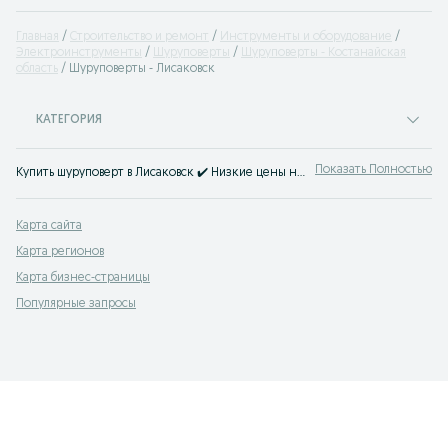
Главная
Строительство и ремонт
Инструменты и оборудование
Электроинструменты
Шуруповерты
Шуруповерты - Костанайская
область
Шуруповерты - Лисаковск
КАТЕГОРИЯ
Показать Полностью
Купить шуруповерт в Лисаковск ✔️ Низкие цены на электрические шуруповерты ⚡ Покупай качественные электроприборы шуруповерты на OLX.kz.
Карта сайта
Карта регионов
Карта бизнес-страницы
Популярные запросы