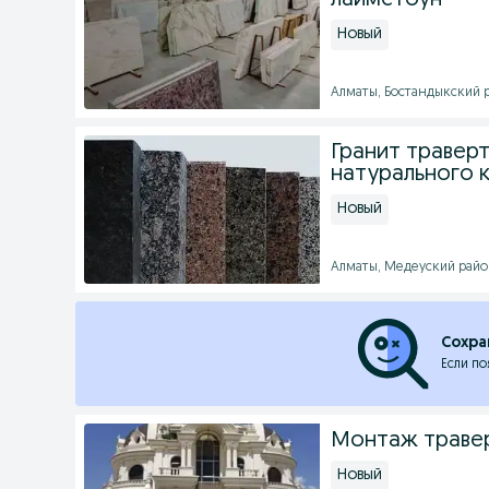
лаймстоун
Новый
Алматы, Бостандыкский ра
Гранит травер
натурального 
Новый
Алматы, Медеуский район 
Сохра
Если по
Монтаж травер
Новый