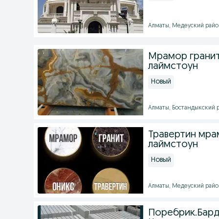
Алматы, Медеуский район 
Мрамор гранит
лаймстоун
Новый
Алматы, Бостандыкский ра
Травертин мра
лаймстоун
Новый
Алматы, Медеуский район 
Поребрик.Бардю