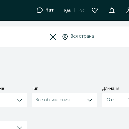
Уведомле
Чат
Рус
Қаз
не
Тип
Длина, м
Все объявления