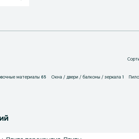
Сорти
овочные материалы
65
Окна / двери / балконы / зеркала
1
Пил
ний