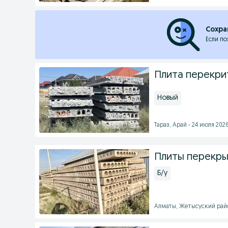
Сохра
Если по
Плита перекри
Новый
Тараз, Арай - 24 июля 2026
Плиты перекры
Б/у
Алматы, Жетысуский район