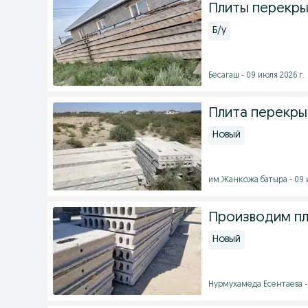
Плиты перекры
Б/у
Бесагаш - 09 июля 2026 г.
Плита перекры
Новый
им.Жанкожа батыра - 09 и
Производим пл
Новый
Нурмухамеда Есентаева - 0