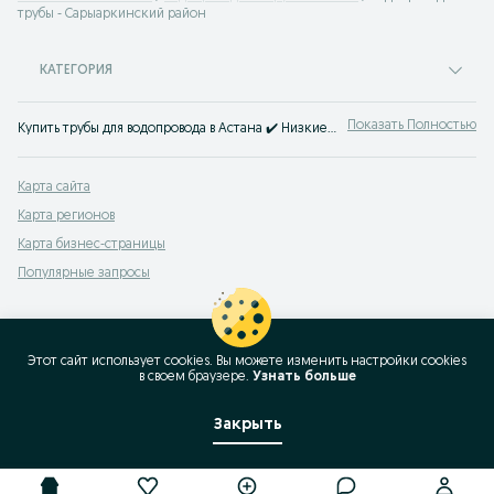
трубы - Сарыаркинский район
КАТЕГОРИЯ
Показать Полностью
Купить трубы для водопровода в Астана ✔️ Низкие цены на трубы для прокладки водопровода ⚡ Покупай качественные водопроводные трубы на OLX.kz.
Карта сайта
Карта регионов
Карта бизнес-страницы
Популярные запросы
Этот сайт использует cookies. Вы можете изменить настройки cookies
в своeм браузере.
Узнать больше
Закрыть