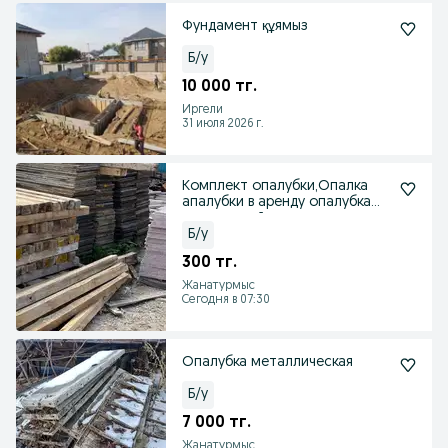
Фундамент құямыз
Б/у
10 000 тг.
Иргели
31 июля 2026 г.
Комплект опалубки,Опалка
апалубки в аренду опалубка
для застройщикам
Б/у
300 тг.
Жанатурмыс
Сегодня в 07:30
Опалубка металлическая
Б/у
7 000 тг.
Жанатурмыс