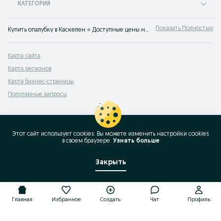
КАТЕГОРИЯ
Показать Полностью
Купить опалубку в Каскелен ⭐ Доступные цены на строительную опалубку ✅ Купить профессиональную опалубку от производителя на OLX.kz
Карта сайта
Карта регионов
Карта бизнес-страницы
Популярные запросы
Этот сайт использует cookies. Вы можете изменить настройки cookies
в своeм браузере.
Узнать больше
Закрыть
Главная
Избранное
Создать
Чат
Профиль