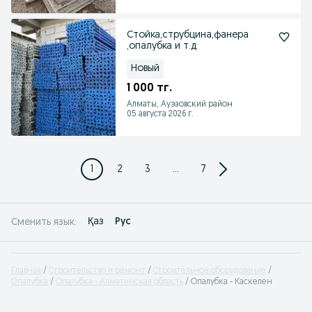
Стойка,струбцина,фанера
,опалубка и т.д
Новый
1 000 тг.
Алматы, Ауэзовский район
05 августа 2026 г.
1
2
3
...
7
Қаз
Рус
Сменить язык:
Главная
Строительство и ремонт
Строительное оборудование
Опалубка
Опалубка - Алматинская область
Опалубка - Каскелен