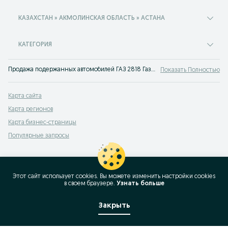
КАЗАХСТАН » АКМОЛИНСКАЯ ОБЛАСТЬ » АСТАНА
КАТЕГОРИЯ
Продажа подержанных автомобилей ГАЗ 2818 Газель Астана. На популярном сервисе объявлений OLX Астана вы легко сможете купить ГАЗ 2818 Газель или просто узнать цены на авто с пробегом. Твой автомобиль ждет тебя на OLX!
Показать Полностью
Карта сайта
Карта регионов
Карта бизнес-страницы
Популярные запросы
Этот сайт использует cookies. Вы можете изменить настройки cookies
в своeм браузере.
Узнать больше
Закрыть