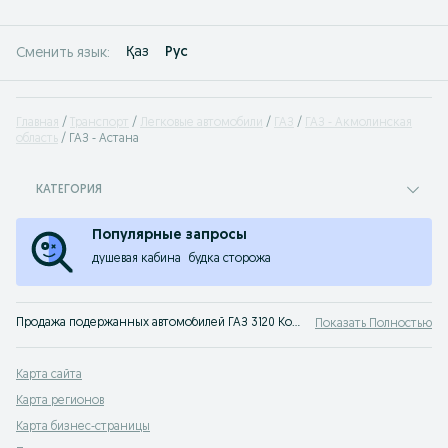
Қаз
Рус
Сменить язык:
Главная
Транспорт
Легковые автомобили
ГАЗ
ГАЗ - Акмолинская
область
ГАЗ - Астана
КАТЕГОРИЯ
Популярные запросы
душевая кабина
будка сторожа
Продажа подержанных автомобилей ГАЗ 3120 Комбат Астана. На популярном сервисе объявлений OLX Астана вы легко сможете купить ГАЗ 3120 Комбат или просто узнать цены на авто с пробегом. Твой автомобиль ждет тебя на OLX!
Показать Полностью
Карта сайта
Карта регионов
Карта бизнес-страницы