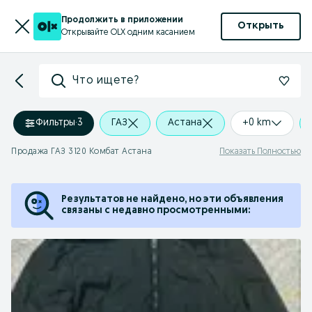
Продолжить в приложении
Открыть
Открывайте OLX одним касанием
Что ищете?
Фильтры
·
3
ГАЗ
Астана
+0 km
Продажа ГАЗ 3120 Комбат Астана
Показать Полностью
Результатов не найдено, но эти объявления
связаны с недавно просмотренными: