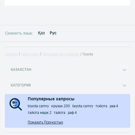
Қаз
Рус
Сменить язык:
Главная
Транспорт
Легковые автомобили
Toyota
КАЗАХСТАН
КАТЕГОРИЯ
Популярные запросы
toyota camry
крузак 200
tayota camry
тойота
рав 4
тайота марк 2
тайота
раф 4
Показать Полностью