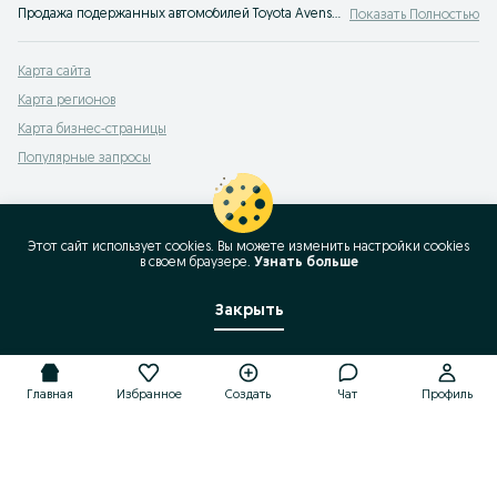
Продажа подержанных автомобилей Toyota Avensis Verso. На популярном сервисе объявлений OLX Казахстан вы легко сможете купить Тойота Avensis Verso или просто узнать цены на авто с пробегом. Твой автомобиль ждет тебя на OLX!
Показать Полностью
Карта сайта
Карта регионов
Карта бизнес-страницы
Популярные запросы
Этот сайт использует cookies. Вы можете изменить настройки cookies
в своeм браузере.
Узнать больше
Закрыть
Главная
Избранное
Создать
Чат
Профиль