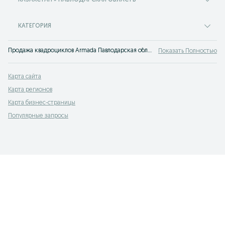
КАЗАХСТАН » ПАВЛОДАРСКАЯ ОБЛАСТЬ
КАТЕГОРИЯ
Продажа квадроциклов Armada Павлодарская область - купить б/у квадроцикл Armada на сервисе объявлений OLX. Самые выгодные предложения ждут тебя на OLX!
Показать Полностью
Карта сайта
Карта регионов
Карта бизнес-страницы
Популярные запросы