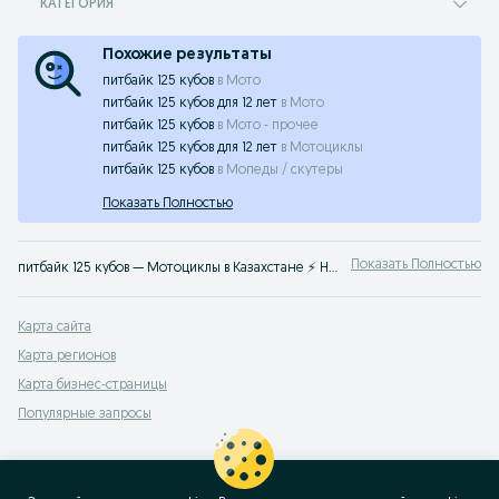
КАТЕГОРИЯ
Похожие результаты
питбайк 125 кубов
в
Мото
питбайк 125 кубов для 12 лет
в
Мото
питбайк 125 кубов
в
Мото - прочее
питбайк 125 кубов для 12 лет
в
Мотоциклы
питбайк 125 кубов
в
Мопеды / скутеры
Показать Полностью
Показать Полностью
питбайк 125 кубов — Мотоциклы в Казахстане ⚡️ Новые или Б/У товары ⭐ Широкий модельный ряд ☝ Покупайте мотоциклы по низкой цене на OLX.kz
Карта сайта
Карта регионов
Карта бизнес-страницы
Популярные запросы