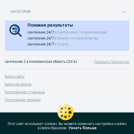
КАТЕГОРИЯ
Похожие результаты
сантехник 24/7
в
Сантехника / коммуникации
сантехник 24/7
в
Ремонт и строительство
сантехник 24/7
в
Услуги
сантехник 2 в Акмолинская область OLX.kz
Показать Полностью
Карта сайта
Карта регионов
Карта бизнес-страницы
Популярные запросы
Этот сайт использует cookies. Вы можете изменить настройки cookies
в своeм браузере.
Узнать больше