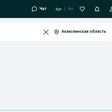
Уведомле
Чат
Рус
Қаз