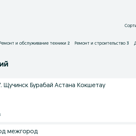
Сорти
Ремонт и обслуживание техники
2
Ремонт и строительство
3
ний
7. Щучинск Бурабай Астана Кокшетау
4
род межгород