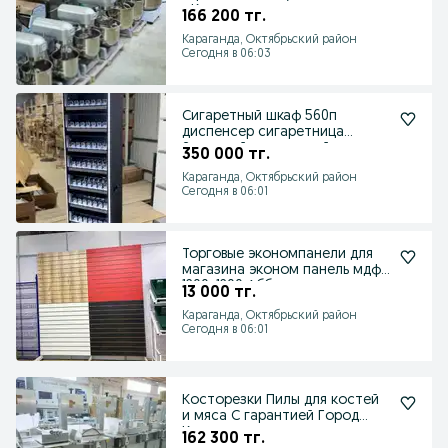
г.Караганда
166 200 тг.
Караганда, Октябрьский район
Сегодня в 06:03
Сигаретный шкаф 560п
диспенсер сигаретница
Закрытый сигаретный
350 000 тг.
стеллаж
Караганда, Октябрьский район
Сегодня в 06:01
Торговые экономпанели для
магазина эконом панель мдф
1200х1200 Абботт
13 000 тг.
Караганда, Октябрьский район
Сегодня в 06:01
Косторезки Пилы для костей
и мяса С гарантией Город
Караганда
162 300 тг.