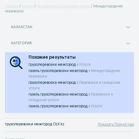
Главная
Услуги
Перевозки и складские услуги
Междугородние
перевозки
КАЗАХСТАН
КАТЕГОРИЯ
Похожие результаты
грузоперевозки межгород
в
Услуги
газель грузоперевозки межгород
в
Междугородние
перевозки
грузоперевозки межгород
в
Перевозки и складские
услуги
газель грузоперевозки межгород
в
Перевозки и
складские услуги
газель грузоперевозки межгород
в
Услуги
грузоперевозки межгород OLX.kz
Показать Полностью