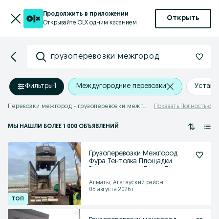
Продолжить в приложении
Открыть
Открывайте OLX одним касанием
грузоперевозки межгород
Фильтры
·
1
Междугородние перевозки
Устано
Перевозки межгород - грузоперевозки межгород
Показать Полностью
МЫ НАШЛИ
БОЛЕЕ
1 000 ОБЪЯВЛЕНИЙ
Грузоперевозки Межгород
Фура Тентовка Площадки
Рэфрежераторы Тралы Газ
Алматы, Алатауский район
05 августа 2026 г.