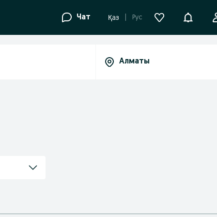
Уведомле
Чат
Рус
Қаз