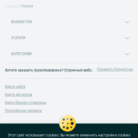
Главная
Услуги
КАЗАХСТАН
УСЛУГИ
КАТЕГОРИЯ
Показать Полностью
Хотите заказать грузоперевозки? Огромный выбор услуг по перевозке и транспортировке ✔️ Доступные цены ✔️ Переходите на сайт OLX.kz!
Карта сайта
Карта регионов
Карта бизнес-страницы
Популярные запросы
Этот сайт использует cookies. Вы можете изменить настройки cookies