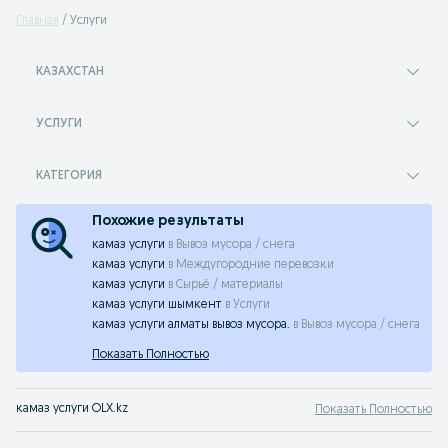
Главная
Услуги
КАЗАХСТАН
УСЛУГИ
КАТЕГОРИЯ
Похожие результаты
камаз услуги
в
Вывоз мусора / снега
камаз услуги
в
Междугородние перевозки
камаз услуги
в
Сырьё / материалы
камаз услуги шымкент
в
Услуги
камаз услуги алматы вывоз мусора.
в
Вывоз мусора / снега
Показать Полностью
камаз услуги OLX.kz
Показать Полностью