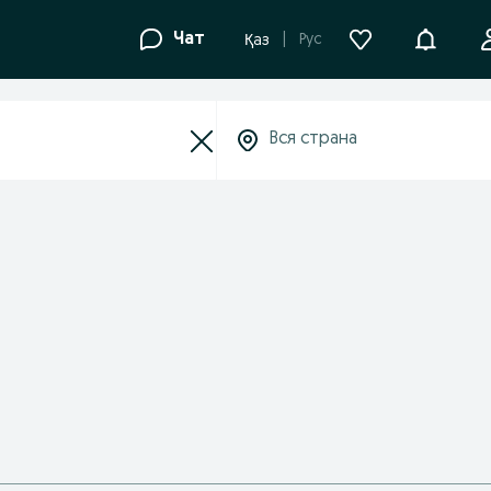
Уведомле
Чат
Рус
Қаз