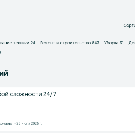
Сорти
вание техники
24
Ремонт и строительство
843
Уборка
31
Де
9
ний
бой сложности 24/7
наева) - 23 июля 2026 г.