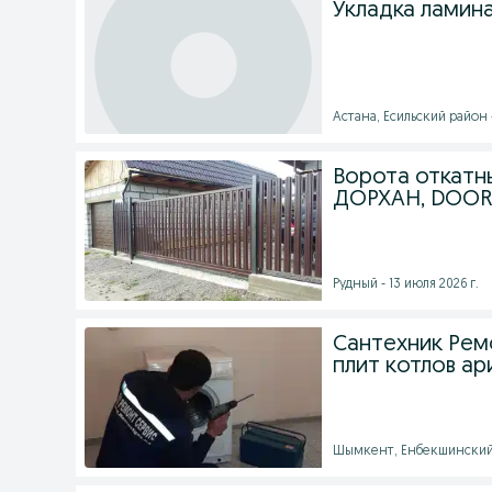
Укладка ламина
Астана, Есильский район -
Ворота откатны
ДОРХАН, DOOR
Рудный - 13 июля 2026 г.
Сантехник Рем
плит котлов а
Шымкент, Енбекшинский р