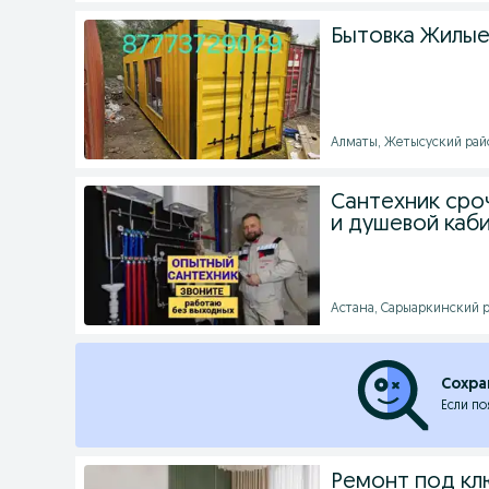
Бытовка Жилые
Алматы, Жетысуский район
Сантехник сро
и душевой каб
Астана, Сарыаркинский ра
Сохра
Если по
Ремонт под кл