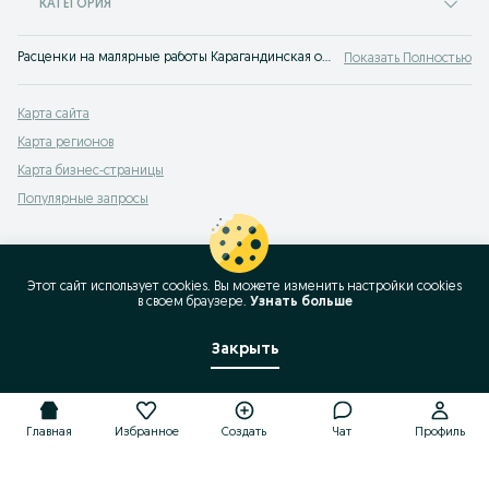
КАТЕГОРИЯ
Расценки на малярные работы Карагандинская область. Услуги малярно-отделочных работ от организаций и частных лиц. Покраска любой сложности - все предложения на OLX.kz Карагандинская область.
Показать Полностью
Карта сайта
Карта регионов
Карта бизнес-страницы
Популярные запросы
Этот сайт использует cookies. Вы можете изменить настройки cookies
в своeм браузере.
Узнать больше
Закрыть
Главная
Избранное
Создать
Чат
Профиль