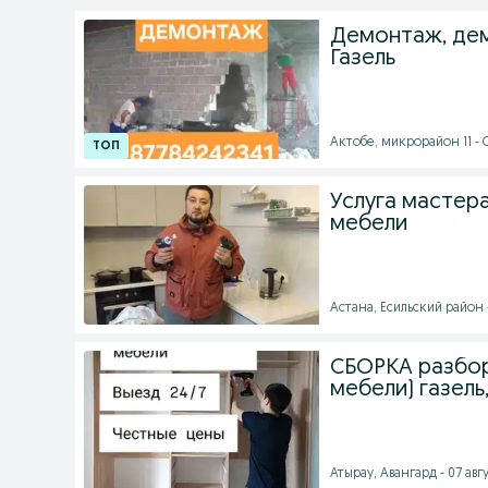
Демонтаж, дем
Газель
Актобе, микрорайон 11 - 
Услуга мастер
мебели
Астана, Есильский район -
СБОРКА разбор
мебели) газель
Атырау, Авангард - 07 авгу