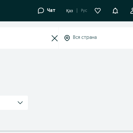
Уведомле
Чат
Рус
Қаз