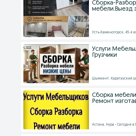
Сборка-Разбор
мебели.Выезд 
Усть-Каменогорск, 45-я а
Услуги Мебель
Грузчики
Шымкент, Каратауский ра
Сборка мебели
Ремонт изгота
Астана, Нура - Сегодня в 