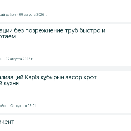
 район - 09 августа 2026 г.
зации без поврежнение труб быстро и
отаем
- 07 августа 2026 г.
лизаций Каріз құбырын засор крот
й кухня
йон - Сегодня в 03:01
мкент