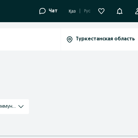
Уведомле
Чат
Рус
Қаз
оммуникации