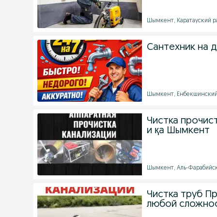
Шымкент, Каратауский ра
Сантехник на 
Шымкент, Енбекшинский р
Чистка прочис
и қа Шымкент
Шымкент, Аль-Фарабийски
Чистка труб Пр
любой сложно