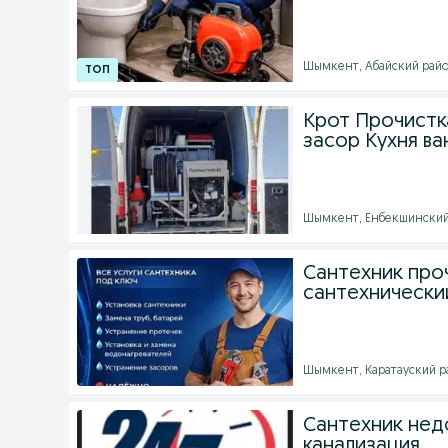
Шымкент, Абайский район 
Крот Прочистк
засор Кухня ва
Шымкент, Енбекшинский р
Сантехник проч
сантехнически
Шымкент, Каратауский рай
Сантехник нед
канализация.