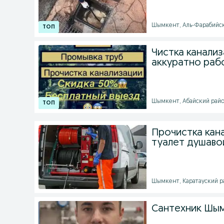
Шымкент, Аль-Фарабийский
Чистка канали
аккуратно раб
Шымкент, Абайский район 
Прочистка кана
туалет душаво
Шымкент, Каратауский ра
Сантехник Шы