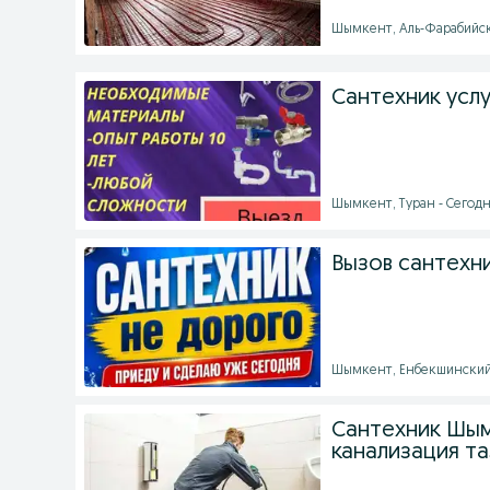
Шымкент, Аль-Фарабийски
Сантехник услу
Шымкент, Туран - Сегодня
Вызов сантехн
Шымкент, Енбекшинский р
Сантехник Шым
канализация та