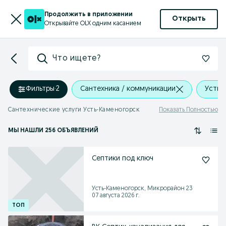
Продолжить в приложении
Открыть
Открывайте OLX одним касанием
Что ищете?
Фильтры
·
2
Сантехника / коммуникации
Усть-
Сантехнические услуги Усть-Каменогорск
Показать Полностью
МЫ НАШЛИ 256 ОБЪЯВЛЕНИЙ
Септики под ключ
Усть-Каменогорск, Микрорайон 23
07 августа 2026 г.