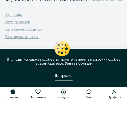
Расценки на сварочные работы любой сложности Каскелен. Сварка на высот
Показать Полностью
Карта сайта
Карта регионов
Карта бизнес-страницы
Популярные запросы
Этот сайт использует cookies. Вы можете изменить настройки cookies
в своeм браузере.
Узнать больше
Закрыть
Главная
Избранное
Создать
Чат
Профиль
Главная
Избранное
Создать
Чат
Профиль