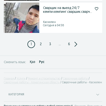
Сварщик на выезд 24/7
кемпи.кемпинг.сваршик.сварчи
к
Каскелен
Сегодня в 04:58
1
2
3
...
6
Қаз
Рус
Сменить язык:
Главная
Услуги
Ремонт и строительство
Сварочные работы
Сварочные работы - Алматинская область
Сварочные работы - Каскелен
КАТЕГОРИЯ