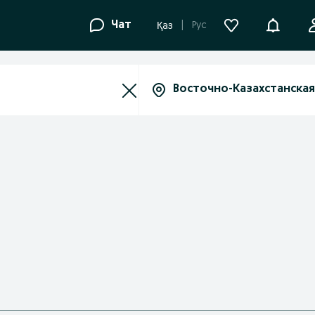
Уведомле
Чат
Рус
Қаз