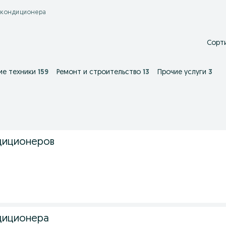
а_кондиционера
Сорти
ие техники
159
Ремонт и строительство
13
Прочие услуги
3
диционеров
диционера