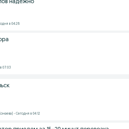
лов надежно
годня в 04:28
ора
в 07:03
льск
наева) - Сегодня в 04:12