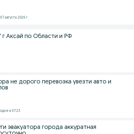
7 августа 2026 г.
 г Аксай по Области и РФ
ора не дорого перевозка увезти авто и
лов
годня в 07:23
ги эвакуатора города аккуратная
лосуточно