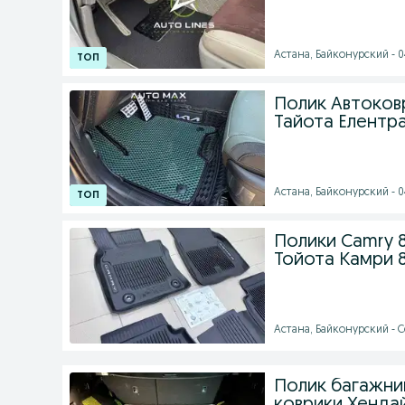
Астана, Байконурский - 04
Полик Автоковр
Тайота Елентра
Астана, Байконурский - 04
Полики Camry 
Тойота Камри 8
Астана, Байконурский - С
Полик багажник