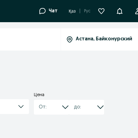
Уведомле
Чат
Рус
Қаз
Цена