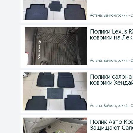
Астана, Байконурский - Се
Полики Lexus R
коврики на Ле
Астана, Байконурский - С
Полики салона
коврики Хендай
Астана, Байконурский - С
Полик Авто Ко
Защищают Сало