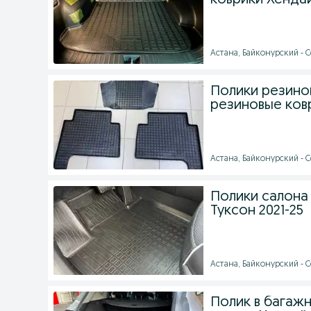
коврики Хенда
Астана, Байконурский - С
Полики резинов
резиновые ковр
Астана, Байконурский - С
Полики салона 
Туксон 2021-25
Астана, Байконурский - С
Полик в багажн