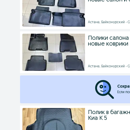
новые салон и
Астана, Байконурский - С
Полики салона 
новые коврики
Астана, Байконурский - С
Сохра
Если по
Полик в багажн
Киа К 5