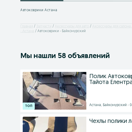
Автоковрики Астана
Главная
Запчасти
Аксессуары для авто
Аксессуары для салона 
- Астана
Автоковрики - Байконурский
Мы нашли 58 объявлений
Полик Автоков
Тайота Елентра
Астана, Байконурский - 04
Чехлы полики 