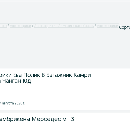
авто
Автоковрики
Автоковрики - Акмолинская область
Автоковрики
Сорти
рики Ева Полик В Багажник Камри
 Чанган 10д
 августа 2026 г.
ламбрикены Мерседес мп 3