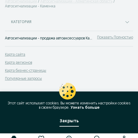
Автосигнализации
Автосигнализации - Алматинская область
Автосигнализации - Каменка
КАТЕГОРИЯ
Показать Полностью
Автосигнализации - продажа автоаксессуаров Каменка ✔️ Купить новые и б/у аксессуары для авто - Автосигнализации по выгодной цене ➤ OLX.kz!
Карта сайта
Карта регионов
Карта бизнес-страницы
Популярные запросы
Этот сайт использует cookies. Вы можете изменить настройки cookies
в своeм браузере.
Узнать больше
Закрыть