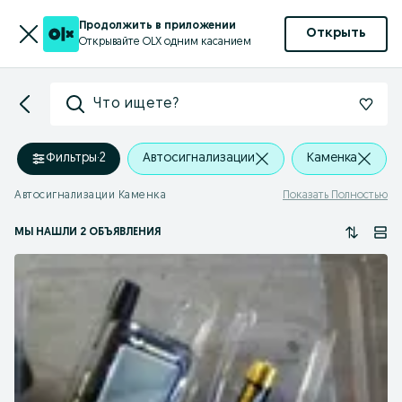
Продолжить в приложении
Открыть
Открывайте OLX одним касанием
Что ищете?
Фильтры
·
2
Автосигнализации
Каменка
Автосигнализации Каменка
Показать Полностью
МЫ НАШЛИ 2 ОБЪЯВЛЕНИЯ