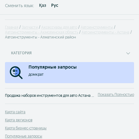
Қаз
Рус
Сменить язык:
Главная
Запчасти
Аксессуары для авто
Автоинструменты
Автоинструменты - Акмолинская область
Автоинструменты - Астана
Автоинструменты - Алматинский район
КАТЕГОРИЯ
Популярные запросы
домкрат
Показать Полностью
Продажа наборов инструментов для авто Астана ✔️ Большой выбор новых и бу инструментов для машины по низким ценам на OLX.kz!
Карта сайта
Карта регионов
Карта бизнес-страницы
Популярные запросы