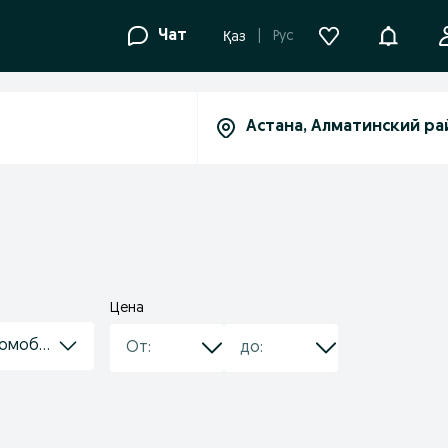
Уведомле
Чат
Рус
Қаз
Цена
томобиль