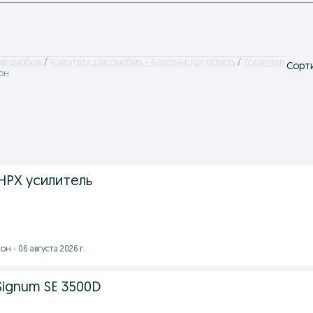
автомобиль
Усилители в автомобиль - Акмолинская область
Усилители
Сорти
йон
HPX усилитель
н - 06 августа 2026 г.
Signum SE 3500D